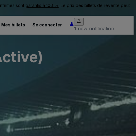
onfirmés sont
garantis à 100 %
. Le prix des billets de revente peut
Mes billets
Se connecter
1 new notification
ctive)