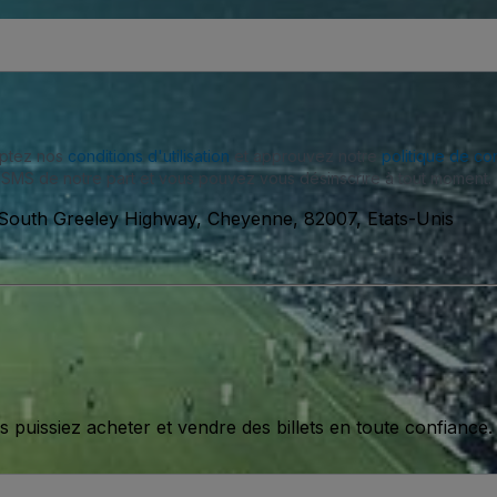
eptez nos
conditions d'utilisation
et approuvez notre
politique de con
SMS de notre part et vous pouvez vous désinscrire à tout moment.
South Greeley Highway, Cheyenne, 82007, Etats-Unis
issiez acheter et vendre des billets en toute confiance.