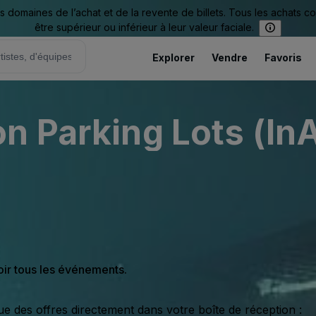
omaines de l’achat et de la revente de billets. Tous les achats c
être supérieur ou inférieur à leur valeur faciale.
Explorer
Vendre
Favoris
n Parking Lots (InA
oir tous les événements.
ue des offres directement dans votre boîte de réception :