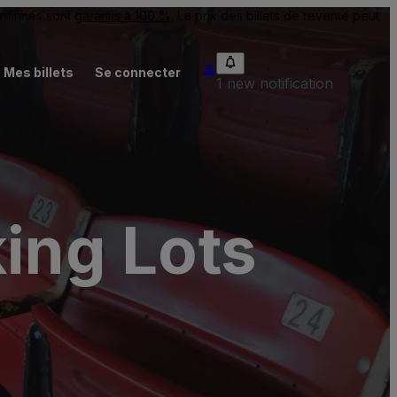
onfirmés sont
garantis à 100 %
. Le prix des billets de revente peut
Mes billets
Se connecter
1 new notification
king Lots