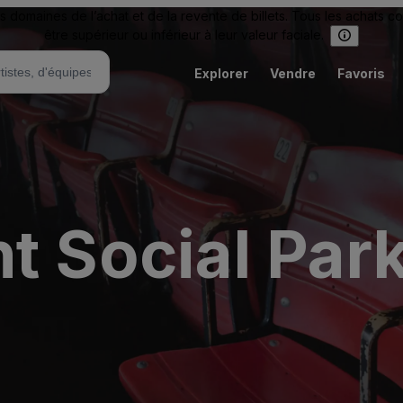
omaines de l’achat et de la revente de billets. Tous les achats c
être supérieur ou inférieur à leur valeur faciale.
Explorer
Vendre
Favoris
t Social Par