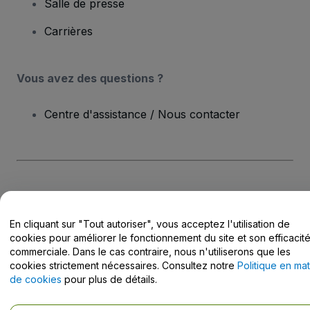
Salle de presse
Carrières
Vous avez des questions ?
Centre d'assistance / Nous contacter
Copyright © viagogo Entertainment Inc 2026
Informations sur
l'entreprise
En utilisant ce site web, vous acceptez les
Conditions générales
, la
En cliquant sur "Tout autoriser", vous acceptez l'utilisation de
Politique de confidentialité
, la
Politique en matière de cookies
et la
cookies pour améliorer le fonctionnement du site et son efficacit
Politique de confidentialité pour les appareils mobiles
commerciale. Dans le cas contraire, nous n'utiliserons que les
Ne pas partager mes informations personnelles / Mes choix en
cookies strictement nécessaires. Consultez notre
Politique en mat
matière de confidentialité
de cookies
pour plus de détails.