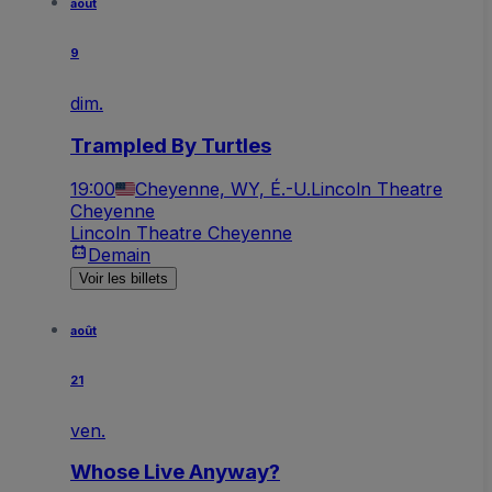
août
9
dim.
Trampled By Turtles
19:00
Cheyenne, WY, É.-U.
Lincoln Theatre
Cheyenne
Lincoln Theatre Cheyenne
Demain
Voir les billets
août
21
ven.
Whose Live Anyway?