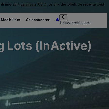
onfirmés sont
garantis à 100 %
. Le prix des billets de revente peut
Mes billets
Se connecter
1 new notification
 Lots (InActive)