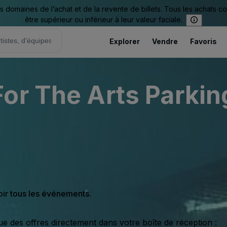
omaines de l’achat et de la revente de billets. Tous les achats c
être supérieur ou inférieur à leur valeur faciale.
Explorer
Vendre
Favoris
or The Arts Parking
oir tous les événements.
ue des offres directement dans votre boîte de réception :