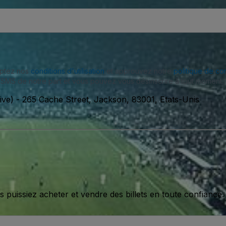
eptez nos
conditions d'utilisation
et approuvez notre
politique de con
SMS de notre part et vous pouvez vous désinscrire à tout moment.
ive)
-
265 Cache Street, Jackson, 83001, Etats-Unis
issiez acheter et vendre des billets en toute confiance.