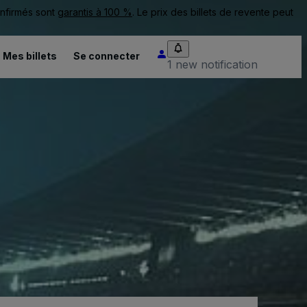
onfirmés sont
garantis à 100 %
. Le prix des billets de revente peut
Mes billets
Se connecter
1 new notification