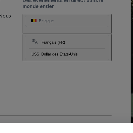
?
Des événements en direct dans le
monde entier
 Nous
Belgique
Français (FR)
US$
Dollar des Etats-Unis