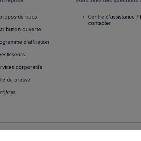
ntreprise
Vous avez des questions 
propos de nous
Centre d'assistance /
contacter
stribution ouverte
ogramme d'affiliation
vestisseurs
rvices corporatifs
lle de presse
rrières
'entreprise