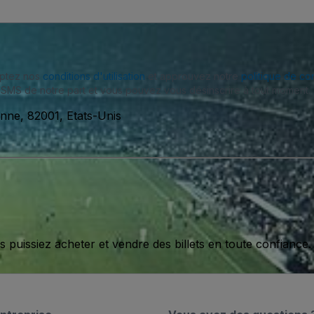
eptez nos
conditions d'utilisation
et approuvez notre
politique de con
SMS de notre part et vous pouvez vous désinscrire à tout moment.
nne, 82001, Etats-Unis
issiez acheter et vendre des billets en toute confiance.