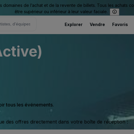
omaines de l’achat et de la revente de billets. Tous les achats c
être supérieur ou inférieur à leur valeur faciale.
Explorer
Vendre
Favoris
Active)
oir tous les événements.
ue des offres directement dans votre boîte de réception :