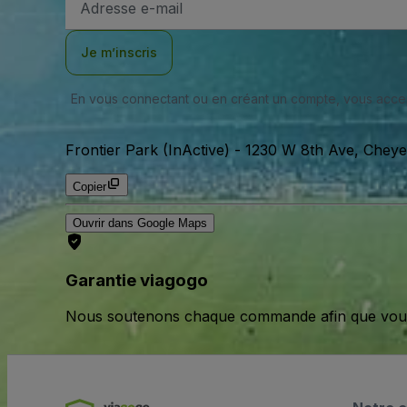
e-
mail
Je m’inscris
En vous connectant ou en créant un compte, vous acc
Frontier Park (InActive)
-
1230 W 8th Ave, Cheye
Copier
Ouvrir dans Google Maps
Garantie viagogo
Nous soutenons chaque commande afin que vous pu