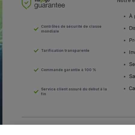
Notre e
À 
Contrôles de sécurité de classe
Di
mondiale
Pr
Tarification transparente
In
Se
Commande garantie à 100 %
Sa
Ca
Service client assuré du début à la
fin
Copyright © viagogo Entertainment Inc 2026
Informations sur l