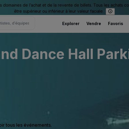
omaines de l’achat et de la revente de billets. Tous les achats c
être supérieur ou inférieur à leur valeur faciale.
Explorer
Vendre
Favoris
d Dance Hall Park
oir tous les événements.