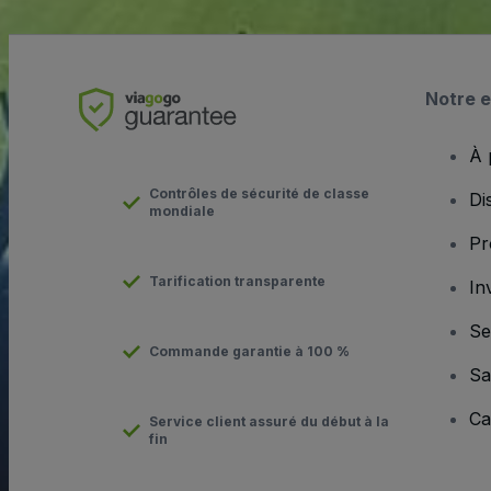
Notre e
À 
Contrôles de sécurité de classe
Di
mondiale
Pr
Tarification transparente
In
Se
Commande garantie à 100 %
Sa
Ca
Service client assuré du début à la
fin