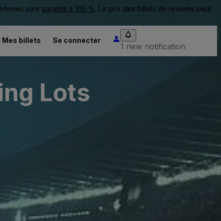
onfirmés sont
garantis à 100 %
. Le prix des billets de revente peut
Mes billets
Se connecter
1 new notification
ing Lots