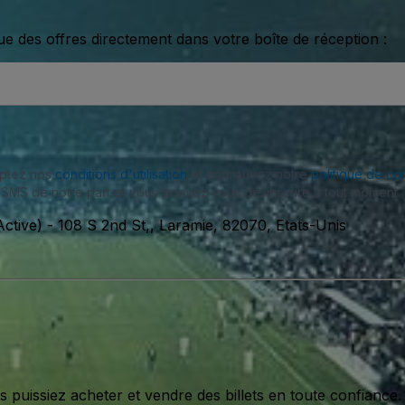
ue des offres directement dans votre boîte de réception :
eptez nos
conditions d'utilisation
et approuvez notre
politique de con
SMS de notre part et vous pouvez vous désinscrire à tout moment.
ctive)
-
108 S 2nd St,, Laramie, 82070, Etats-Unis
issiez acheter et vendre des billets en toute confiance.