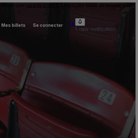
onfirmés sont
garantis à 100 %
. Le prix des billets de revente peut
Mes billets
Se connecter
1 new notification