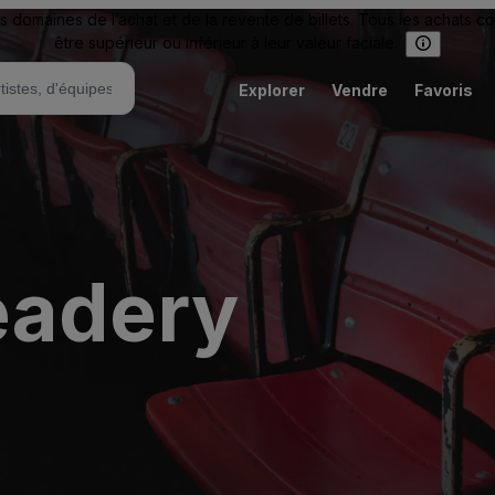
omaines de l’achat et de la revente de billets. Tous les achats c
être supérieur ou inférieur à leur valeur faciale.
Explorer
Vendre
Favoris
eadery