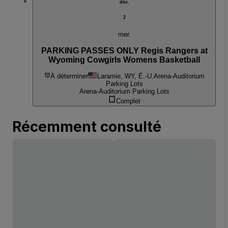
déc.
2
mer.
PARKING PASSES ONLY Regis Rangers at
Wyoming Cowgirls Womens Basketball
À déterminer
Laramie, WY, É.-U.
Arena-Auditorium
Parking Lots
Arena-Auditorium Parking Lots
Complet
Récemment consulté