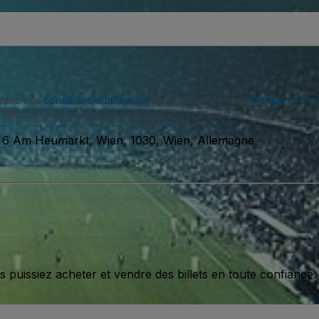
eptez nos
conditions d'utilisation
et approuvez notre
politique de con
SMS de notre part et vous pouvez vous désinscrire à tout moment.
-
6 Am Heumarkt, Wien, 1030, Wien, Allemagne
issiez acheter et vendre des billets en toute confiance.