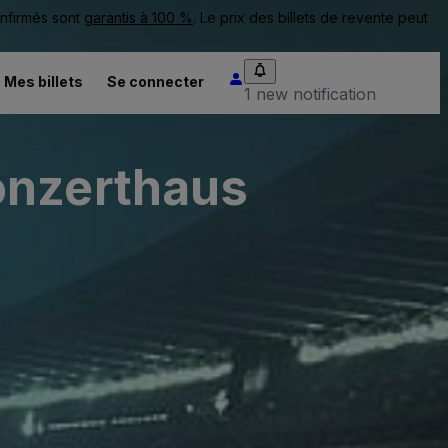
onfirmés sont
garantis à 100 %
. Le prix des billets de revente peut
Mes billets
Se connecter
1 new notification
onzerthaus