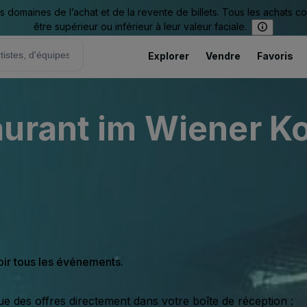
omaines de l’achat et de la revente de billets. Tous les achats c
être supérieur ou inférieur à leur valeur faciale.
Explorer
Vendre
Favoris
aurant im Wiener K
oir tous les événements.
ue des offres directement dans votre boîte de réception :