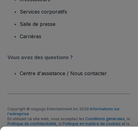
Services corporatifs
Salle de presse
Carrières
Vous avez des questions ?
Centre d'assistance / Nous contacter
Copyright © viagogo Entertainment Inc 2026
Informations sur
l'entreprise
En utilisant ce site web, vous acceptez les
Conditions générales
, la
Politique de confidentialité
, la
Politique en matière de cookies
et la
Politique de confidentialité pour les appareils mobiles
Ne pas partager mes informations personnelles / Mes choix en