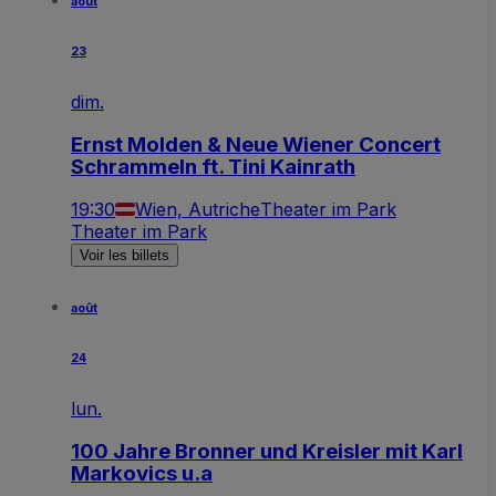
août
23
dim.
Ernst Molden & Neue Wiener Concert
Schrammeln ft. Tini Kainrath
19:30
Wien, Autriche
Theater im Park
Theater im Park
Voir les billets
août
24
lun.
100 Jahre Bronner und Kreisler mit Karl
Markovics u.a