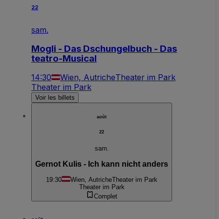
22
sam.
Mogli - Das Dschungelbuch - Das
teatro-Musical
14:30
Wien, Autriche
Theater im Park
Theater im Park
Voir les billets
août
22
sam.
Gernot Kulis - Ich kann nicht anders
19:30
Wien, Autriche
Theater im Park
Theater im Park
Complet