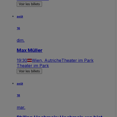
Voir les billets
août
16
dim.
Max Müller
19:30
Wien, Autriche
Theater im Park
Theater im Park
Voir les billets
août
18
mar.