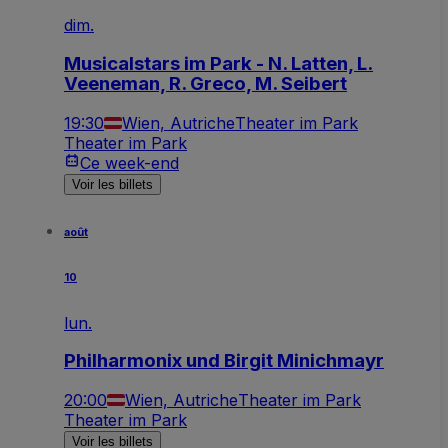
dim.
Musicalstars im Park - N. Latten, L.
Veeneman, R. Greco, M. Seibert
19:30
Wien, Autriche
Theater im Park
Theater im Park
Ce week-end
Voir les billets
août
10
lun.
Philharmonix und Birgit Minichmayr
20:00
Wien, Autriche
Theater im Park
Theater im Park
Voir les billets