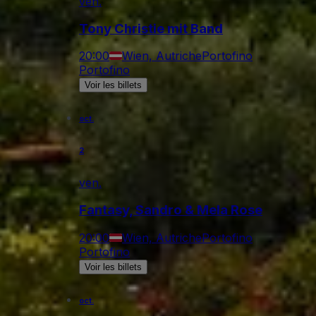
ven.
Tony Christie mit Band
20:00
Wien, Autriche
Portofino
Portofino
Voir les billets
oct.
2
ven.
Fantasy, Sandro & Mela Rose
20:00
Wien, Autriche
Portofino
Portofino
Voir les billets
oct.