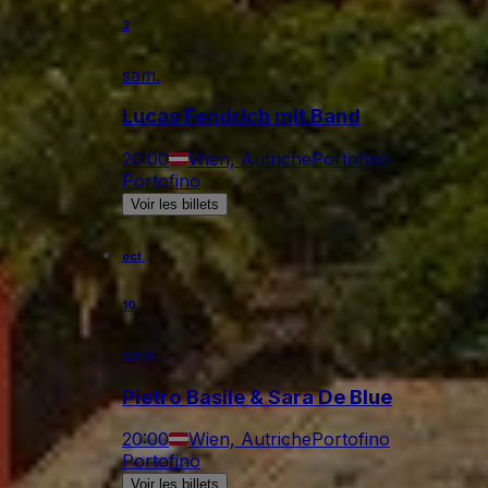
3
sam.
Lucas Fendrich mit Band
20:00
Wien, Autriche
Portofino
Portofino
Voir les billets
oct.
10
sam.
Pietro Basile & Sara De Blue
20:00
Wien, Autriche
Portofino
Portofino
Voir les billets