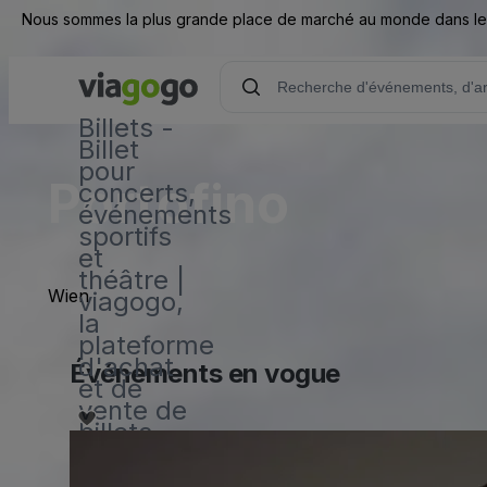
Nous sommes la plus grande place de marché au monde dans les d
Billets -
Billet
pour
Portofino
concerts,
événements
sportifs
et
théâtre |
Wien
viagogo,
la
plateforme
d'achat
Événements en vogue
et de
vente de
billets