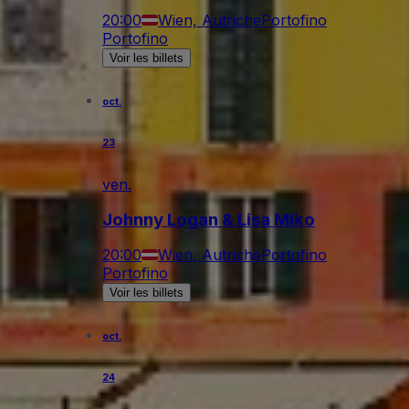
20:00
Wien, Autriche
Portofino
Portofino
Voir les billets
oct.
23
ven.
Johnny Logan & Lisa Miko
20:00
Wien, Autriche
Portofino
Portofino
Voir les billets
oct.
24