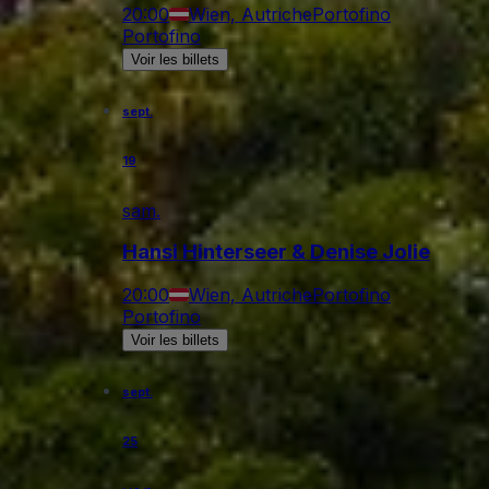
20:00
Wien, Autriche
Portofino
Portofino
Voir les billets
sept.
19
sam.
Hansi Hinterseer & Denise Jolie
20:00
Wien, Autriche
Portofino
Portofino
Voir les billets
sept.
25