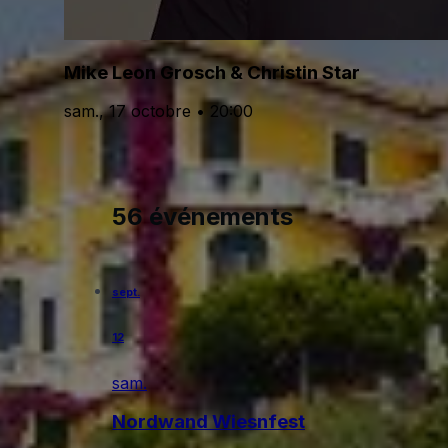
Mike Leon Grosch & Christin Star
sam., 17 octobre • 20:00
56 événements
sept.
12
sam.
Nordwand Wiesnfest