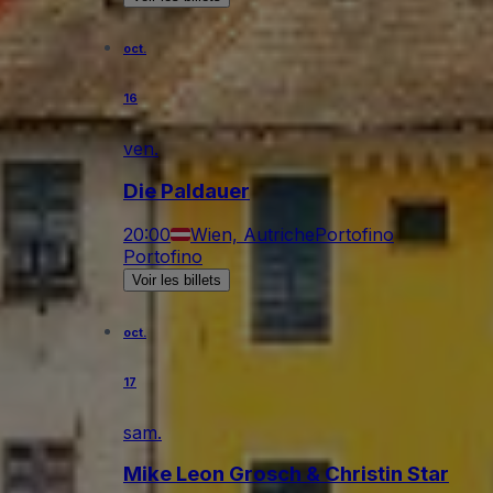
oct.
16
ven.
Die Paldauer
20:00
Wien, Autriche
Portofino
Portofino
Voir les billets
oct.
17
sam.
Mike Leon Grosch & Christin Star