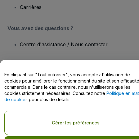
Carrières
Vous avez des questions ?
Centre d'assistance / Nous contacter
En cliquant sur "Tout autoriser", vous acceptez l'utilisation de
Copyright © viagogo Entertainment Inc 2026
Informations sur
cookies pour améliorer le fonctionnement du site et son efficacit
l'entreprise
commerciale. Dans le cas contraire, nous n'utiliserons que les
En utilisant ce site web, vous acceptez les
Conditions générales
, la
cookies strictement nécessaires. Consultez notre
Politique en mat
Politique de confidentialité
, la
Politique en matière de cookies
et la
de cookies
pour plus de détails.
Politique de confidentialité pour les appareils mobiles
Ne pas partager mes informations personnelles / Mes choix en
matière de confidentialité
Gérer les préférences