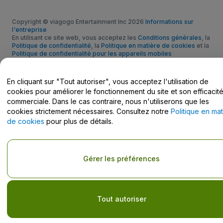
Copyright © viagogo Entertainment Inc 2026
Informations sur
l'entreprise
En utilisant ce site web, vous acceptez les
Conditions générales
, la
Politique de confidentialité
, la
Politique en matière de cookies
et la
Politique de confidentialité pour les appareils mobiles
Ne pas partager mes informations personnelles / Mes choix en
matière de confidentialité
En cliquant sur "Tout autoriser", vous acceptez l'utilisation de
cookies pour améliorer le fonctionnement du site et son efficacit
commerciale. Dans le cas contraire, nous n'utiliserons que les
cookies strictement nécessaires. Consultez notre
Politique en mat
de cookies
pour plus de détails.
Gérer les préférences
Tout autoriser