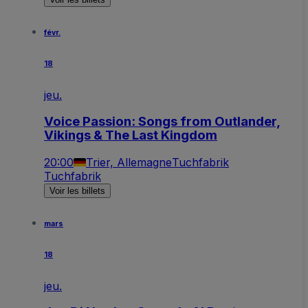
févr.
18
jeu.
Voice Passion: Songs from Outlander,
Vikings & The Last Kingdom
20:00
Trier, Allemagne
Tuchfabrik
Tuchfabrik
Voir les billets
mars
18
jeu.