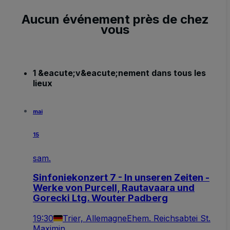
Aucun événement près de chez
vous
1 &eacute;v&eacute;nement dans tous les
lieux
mai
15
sam.
Sinfoniekonzert 7 - In unseren Zeiten -
Werke von Purcell, Rautavaara und
Gorecki Ltg. Wouter Padberg
19:30
Trier, Allemagne
Ehem. Reichsabtei St.
Maximin