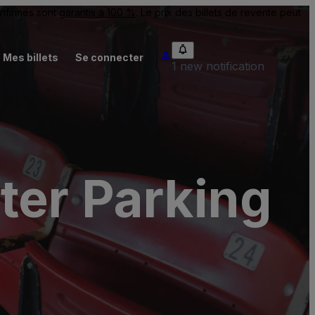
onfirmés sont
garantis à 100 %
. Le prix des billets de revente peut
Mes billets
Se connecter
1 new notification
ter Parking