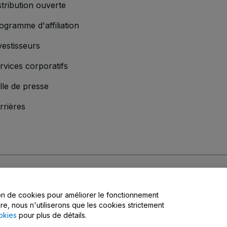
stribution ouverte
ogramme d'affiliation
vestisseurs
rvices corporatifs
lle de presse
rrières
'entreprise
s
, la
Politique de confidentialité
, la
Politique en matière de cookies
et la
Poli
tion de cookies pour améliorer le fonctionnement
matière de confidentialité
ire, nous n'utiliserons que les cookies strictement
okies
pour plus de détails.