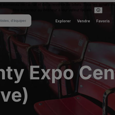
omaines de l’achat et de la revente de billets. Tous les achats c
être supérieur ou inférieur à leur valeur faciale.
Explorer
Vendre
Favoris
nty Expo Cen
ive)