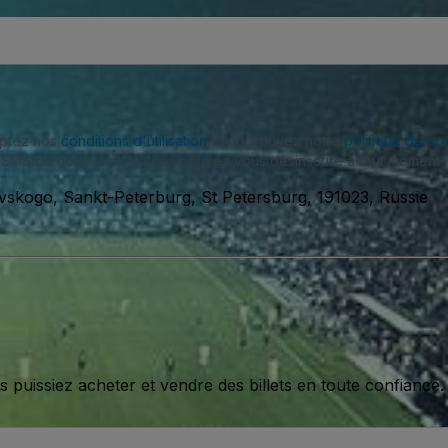
eptez nos
conditions d'utilisation
et approuvez notre
politique de con
SMS de notre part et vous pouvez vous désinscrire à tout moment.
vskogo, Sankt-Peterburg, St Petersburg, 191023, Russie
issiez acheter et vendre des billets en toute confiance.