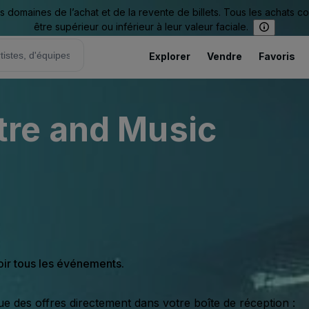
omaines de l’achat et de la revente de billets. Tous les achats c
être supérieur ou inférieur à leur valeur faciale.
Explorer
Vendre
Favoris
re and Music
oir tous les événements.
ue des offres directement dans votre boîte de réception :