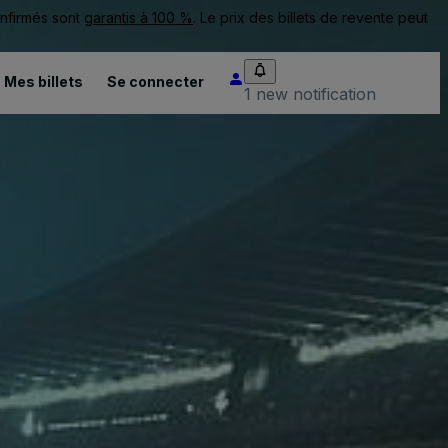
onfirmés sont
garantis à 100 %
. Le prix des billets de revente peut
Mes billets
Se connecter
1 new notification