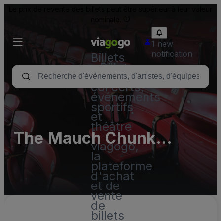
Le prix de revente des billets peut être supérieur à leur valeur
nominale.
1 new
notification
Billets
- Billet
pour
concerts,
événements
sportifs
et
théâtre
The Mauch Chunk
|
viagogo,
Opera House Parking
la
plateforme
Lots (InActive)
d'achat
et de
vente
de
billets