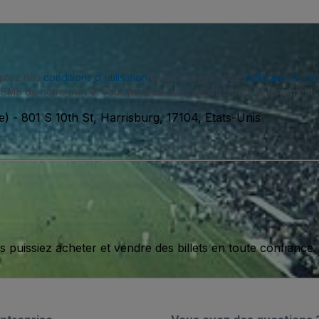
eptez nos
conditions d'utilisation
et approuvez notre
politique de con
SMS de notre part et vous pouvez vous désinscrire à tout moment.
e)
-
801 S 10th St, Harrisburg, 17104, Etats-Unis
issiez acheter et vendre des billets en toute confiance.