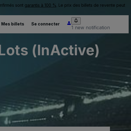
onfirmés sont
garantis à 100 %
. Le prix des billets de revente peut
Mes billets
Se connecter
1 new notification
Lots (InActive)