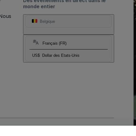
?
Des événements en direct dans le
monde entier
 Nous
Belgique
Français (FR)
US$
Dollar des Etats-Unis