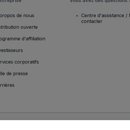
ntreprise
Vous avez des questions 
propos de nous
Centre d'assistance /
contacter
stribution ouverte
ogramme d'affiliation
vestisseurs
rvices corporatifs
lle de presse
rrières
'entreprise