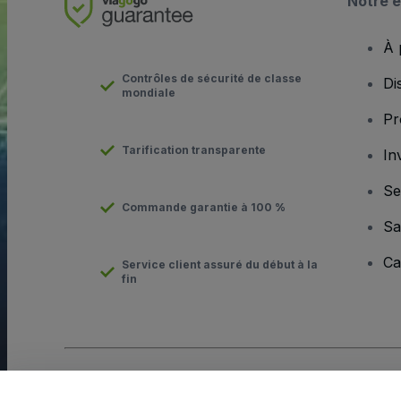
Notre e
À 
Contrôles de sécurité de classe
Di
mondiale
Pr
Tarification transparente
In
Se
Commande garantie à 100 %
Sa
Ca
Service client assuré du début à la
fin
Copyright © viagogo Entertainment Inc 2026
Informations sur l