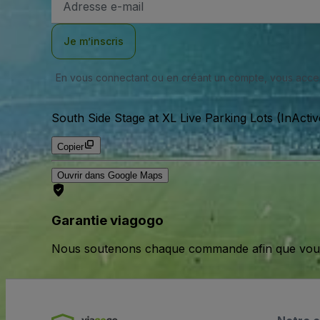
e-
mail
Je m’inscris
En vous connectant ou en créant un compte, vous acc
South Side Stage at XL Live Parking Lots (InActiv
Copier
Ouvrir dans Google Maps
Garantie viagogo
Nous soutenons chaque commande afin que vous pu