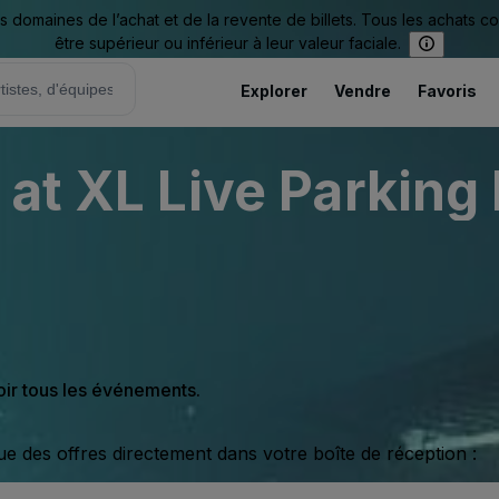
omaines de l’achat et de la revente de billets. Tous les achats c
être supérieur ou inférieur à leur valeur faciale.
Explorer
Vendre
Favoris
at XL Live Parking 
oir tous les événements.
ue des offres directement dans votre boîte de réception :