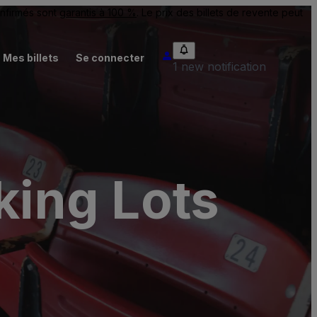
onfirmés sont
garantis à 100 %
. Le prix des billets de revente peut
Mes billets
Se connecter
1 new notification
ing Lots