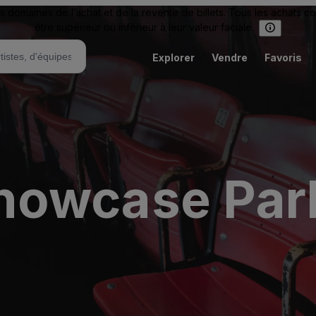
omaines de l’achat et de la revente de billets. Tous les achats c
être supérieur ou inférieur à leur valeur faciale.
Explorer
Vendre
Favoris
owcase Park