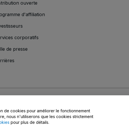
stribution ouverte
ogramme d'affiliation
vestisseurs
rvices corporatifs
lle de presse
rrières
'entreprise
s
, la
Politique de confidentialité
, la
Politique en matière de cookies
et la
Poli
tion de cookies pour améliorer le fonctionnement
matière de confidentialité
ire, nous n'utiliserons que les cookies strictement
okies
pour plus de détails.