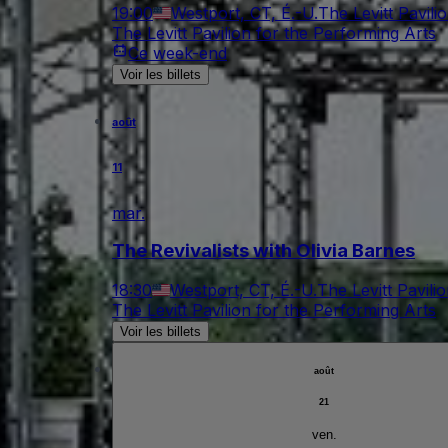
19:00
Westport, CT, É.-U.
The Levitt Pavili
The Levitt Pavilion for the Performing Arts
Ce week-end
Voir les billets
août
11
mar.
The Revivalists with Olivia Barnes
18:30
Westport, CT, É.-U.
The Levitt Pavili
The Levitt Pavilion for the Performing Arts
Voir les billets
août
21
ven.