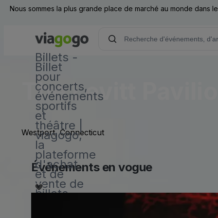
Nous sommes la plus grande place de marché au monde dans les d
Billets -
Billet
pour
The Levitt Pavili
concerts,
événements
sportifs
et
théâtre |
Westport, Connecticut
viagogo,
la
plateforme
d'achat
Événements en vogue
et de
vente de
billets