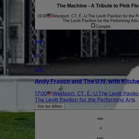
The Machine - A Tribute to Pink Fl
19:00
Westport, CT, É.-U.
The Levitt Pavilion for the 
The Levitt Pavilion for the Performing Arts
Complet
août
23
dim.
Andy Frasco and The U.N. with Kitc
17:00
Westport, CT, É.-U.
The Levitt Pavili
The Levitt Pavilion for the Performing Arts
Voir les billets
sept.
4
ven.