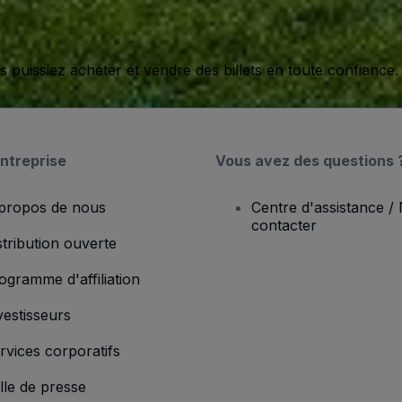
issiez acheter et vendre des billets en toute confiance.
ntreprise
Vous avez des questions 
propos de nous
Centre d'assistance /
contacter
stribution ouverte
ogramme d'affiliation
vestisseurs
rvices corporatifs
lle de presse