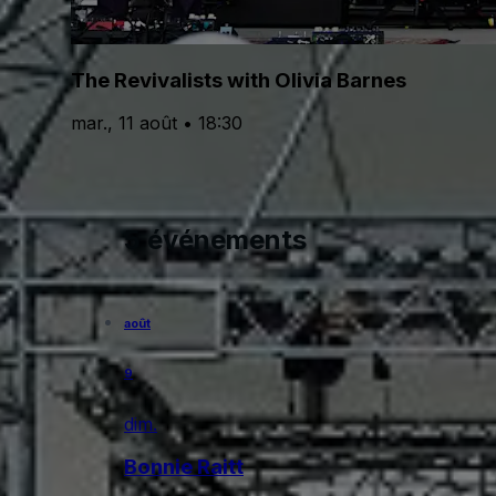
The Revivalists with Olivia Barnes
mar., 11 août • 18:30
5 événements
août
9
dim.
Bonnie Raitt