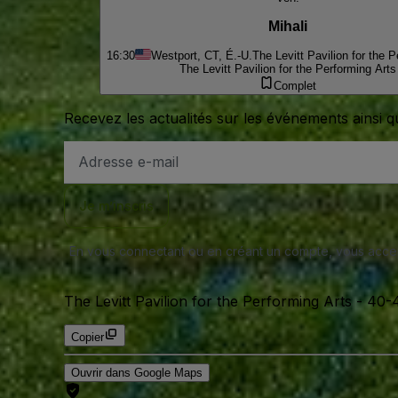
Mihali
16:30
Westport, CT, É.-U.
The Levitt Pavilion for the 
The Levitt Pavilion for the Performing Arts
Complet
Recevez les actualités sur les événements ainsi q
Adresse
e-
mail
Je m’inscris
En vous connectant ou en créant un compte, vous acc
The Levitt Pavilion for the Performing Arts
-
40-4
Copier
Ouvrir dans Google Maps