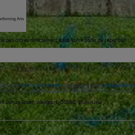
Performing Arts
ue des offres directement dans votre boîte de réception :
eptez nos
conditions d'utilisation
et approuvez notre
politique de con
SMS de notre part et vous pouvez vous désinscrire à tout moment.
4 Jesup Road, Westport, 06880, Etats-Unis