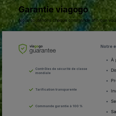
Garantie viagogo
Nous soutenons chaque commande afin que vous pu
Notre e
À 
Contrôles de sécurité de classe
Di
mondiale
Pr
Tarification transparente
In
Se
Commande garantie à 100 %
Sa