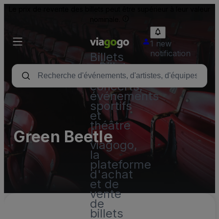
Le prix de revente des billets peut être supérieur à leur valeur
nominale.
1 new
notification
Billets
- Billet
pour
concerts,
événements
sportifs
et
théâtre
Green Beetle
|
viagogo,
la
plateforme
d'achat
et de
vente
de
billets