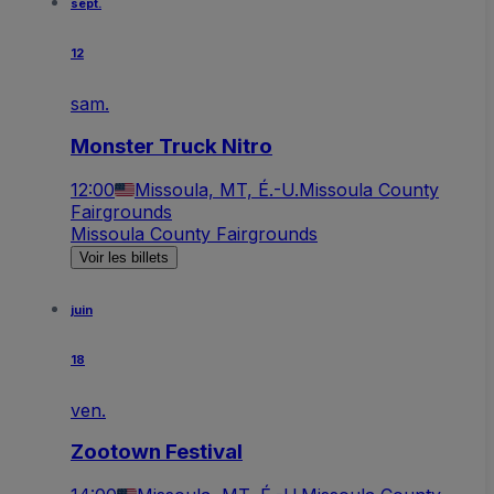
sept.
12
sam.
Monster Truck Nitro
12:00
Missoula, MT, É.-U.
Missoula County
Fairgrounds
Missoula County Fairgrounds
Voir les billets
juin
18
ven.
Zootown Festival