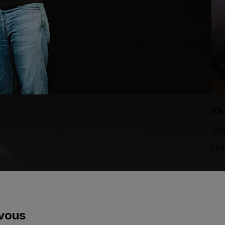
Th
ven
Hal
vous