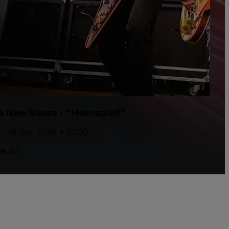
e New Roses - "Heimspiel!"
., 18 déc. 2026 • 20:00
le 45