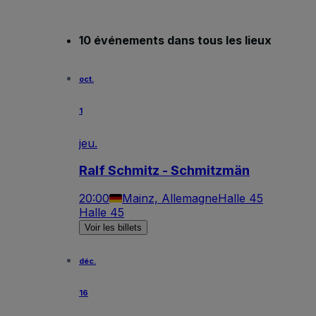
10 événements dans tous les lieux
oct.
1
jeu.
Ralf Schmitz - Schmitzmän
20:00
Mainz, Allemagne
Halle 45
Halle 45
Voir les billets
déc.
16