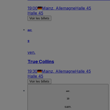
19:00
Mainz, Allemagne
Halle 45
Halle 45
Voir les billets
avr.
9
ven.
True Collins
19:30
Mainz, Allemagne
Halle 45
Halle 45
Voir les billets
avr.
10
sam.