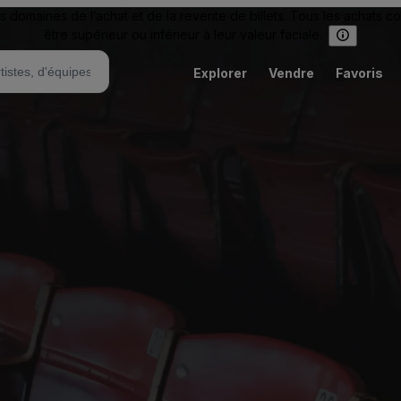
omaines de l’achat et de la revente de billets. Tous les achats c
être supérieur ou inférieur à leur valeur faciale.
Explorer
Vendre
Favoris