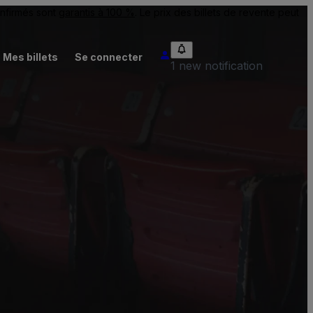
onfirmés sont
garantis à 100 %
. Le prix des billets de revente peut
Mes billets
Se connecter
1 new notification