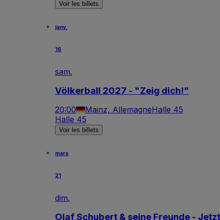
Voir les billets
janv.
16
sam.
Völkerball 2027 - "Zeig dich!"
20:00
Mainz, Allemagne
Halle 45
Halle 45
Voir les billets
mars
21
dim.
Olaf Schubert & seine Freunde - Jetz