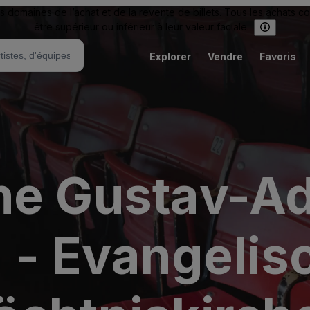
omaines de l’achat et de la revente de billets. Tous les achats c
être supérieur ou inférieur à leur valeur faciale.
Explorer
Vendre
Favoris
he Gustav-Ad
- Evangelis