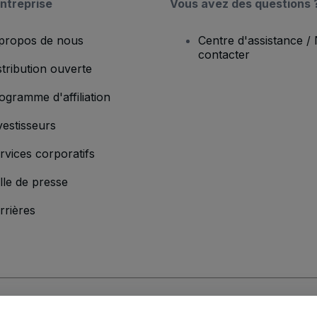
ntreprise
Vous avez des questions 
propos de nous
Centre d'assistance /
contacter
stribution ouverte
ogramme d'affiliation
vestisseurs
rvices corporatifs
lle de presse
rrières
'entreprise