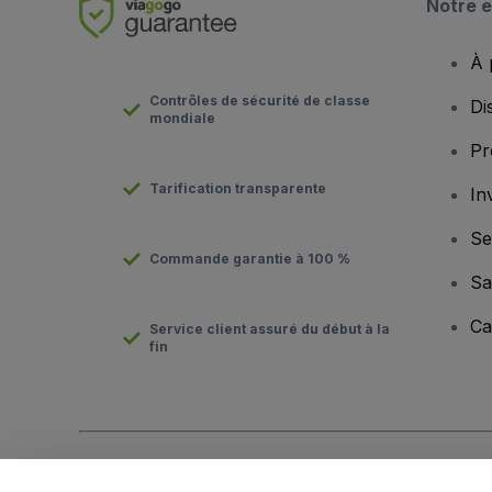
Notre e
À 
Contrôles de sécurité de classe
Di
mondiale
Pr
Tarification transparente
In
Se
Commande garantie à 100 %
Sa
Ca
Service client assuré du début à la
fin
Copyright © viagogo Entertainment Inc 2026
Informations sur l