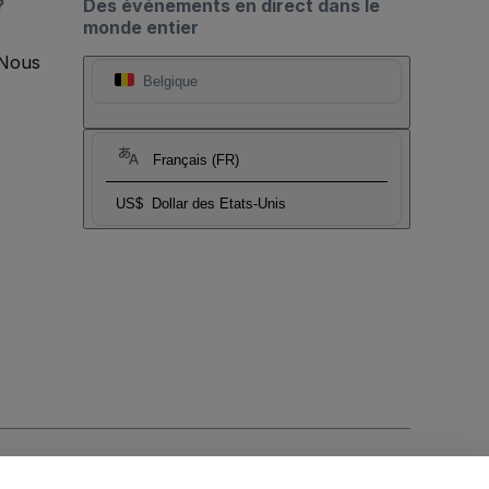
?
Des événements en direct dans le
monde entier
 Nous
Belgique
Français (FR)
US$
Dollar des Etats-Unis