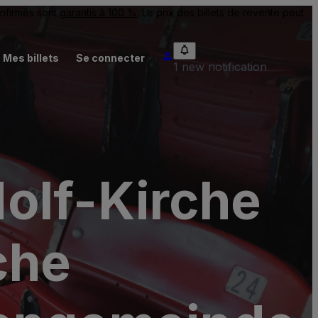
onfirmés sont
garantis à 100 %
. Le prix des billets de revente peut
Mes billets
Se connecter
1 new notification
olf-Kirche
che