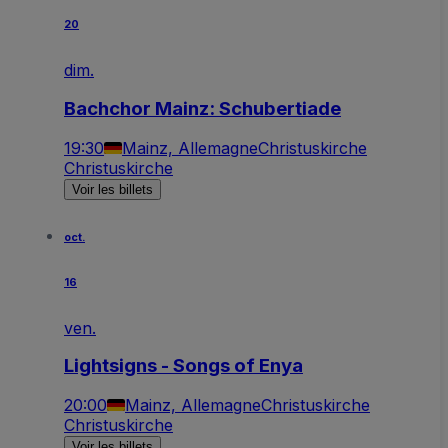
20
dim.
Bachchor Mainz: Schubertiade
19:30
Mainz, Allemagne
Christuskirche
Christuskirche
Voir les billets
oct.
16
ven.
Lightsigns - Songs of Enya
20:00
Mainz, Allemagne
Christuskirche
Christuskirche
Voir les billets