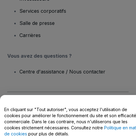
Services corporatifs
Salle de presse
Carrières
Vous avez des questions ?
Centre d'assistance / Nous contacter
Copyright © viagogo Entertainment Inc 2026
Informations sur
En cliquant sur "Tout autoriser", vous acceptez l'utilisation de
l'entreprise
cookies pour améliorer le fonctionnement du site et son efficacit
En utilisant ce site web, vous acceptez les
Conditions générales
, la
Politique de confidentialité
, la
Politique en matière de cookies
et la
commerciale. Dans le cas contraire, nous n'utiliserons que les
Politique de confidentialité pour les appareils mobiles
cookies strictement nécessaires. Consultez notre
Politique en mat
Ne pas partager mes informations personnelles / Mes choix en
de cookies
pour plus de détails.