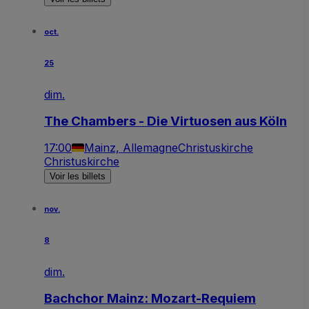
oct.
25
dim.
The Chambers - Die Virtuosen aus Köln
17:00
Mainz, Allemagne
Christuskirche
Christuskirche
Voir les billets
nov.
8
dim.
Bachchor Mainz: Mozart-Requiem