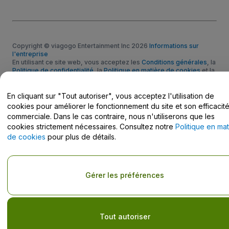
Copyright © viagogo Entertainment Inc 2026
Informations sur
l'entreprise
En utilisant ce site web, vous acceptez les
Conditions générales
, la
Politique de confidentialité
, la
Politique en matière de cookies
et la
Politique de confidentialité pour les appareils mobiles
Ne pas partager mes informations personnelles / Mes choix en
En cliquant sur "Tout autoriser", vous acceptez l'utilisation de
matière de confidentialité
cookies pour améliorer le fonctionnement du site et son efficacit
commerciale. Dans le cas contraire, nous n'utiliserons que les
cookies strictement nécessaires. Consultez notre
Politique en mat
de cookies
pour plus de détails.
Gérer les préférences
Tout autoriser