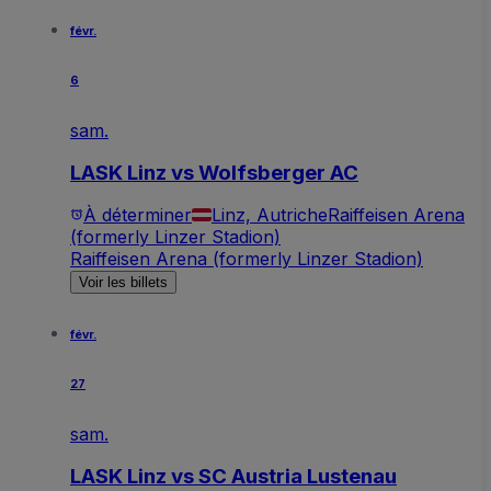
févr.
6
sam.
LASK Linz vs Wolfsberger AC
À déterminer
Linz, Autriche
Raiffeisen Arena
(formerly Linzer Stadion)
Raiffeisen Arena (formerly Linzer Stadion)
Voir les billets
févr.
27
sam.
LASK Linz vs SC Austria Lustenau