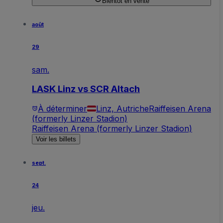
Bientôt en vente
août
29
sam.
LASK Linz vs SCR Altach
À déterminer
Linz, Autriche
Raiffeisen Arena
(formerly Linzer Stadion)
Raiffeisen Arena (formerly Linzer Stadion)
Voir les billets
sept.
24
jeu.