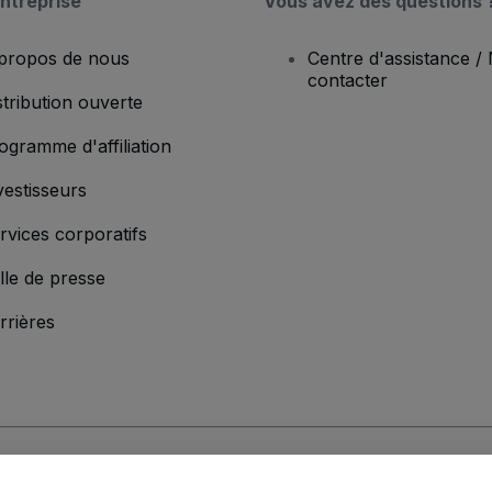
ntreprise
Vous avez des questions 
propos de nous
Centre d'assistance /
contacter
stribution ouverte
ogramme d'affiliation
vestisseurs
rvices corporatifs
lle de presse
rrières
'entreprise