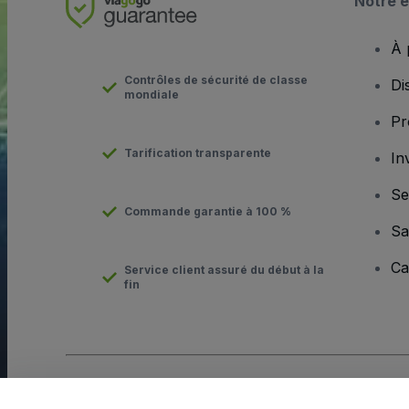
Notre e
À 
Contrôles de sécurité de classe
Di
mondiale
Pr
Tarification transparente
In
Se
Commande garantie à 100 %
Sa
Ca
Service client assuré du début à la
fin
Copyright © viagogo Entertainment Inc 2026
Informations sur l