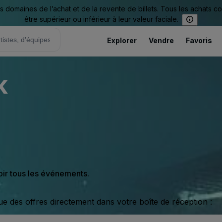
omaines de l’achat et de la revente de billets. Tous les achats c
être supérieur ou inférieur à leur valeur faciale.
Explorer
Vendre
Favoris
k
oir tous les événements.
ue des offres directement dans votre boîte de réception :