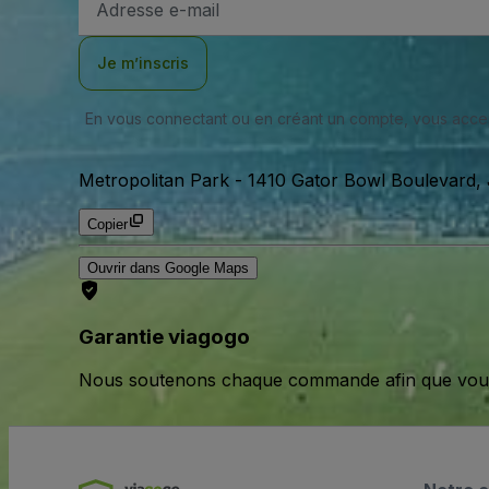
e-
mail
Je m’inscris
En vous connectant ou en créant un compte, vous acc
Metropolitan Park
-
1410 Gator Bowl Boulevard, J
Copier
Ouvrir dans Google Maps
Garantie viagogo
Nous soutenons chaque commande afin que vous pu