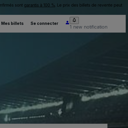
onfirmés sont
garantis à 100 %
. Le prix des billets de revente peut
Mes billets
Se connecter
1 new notification