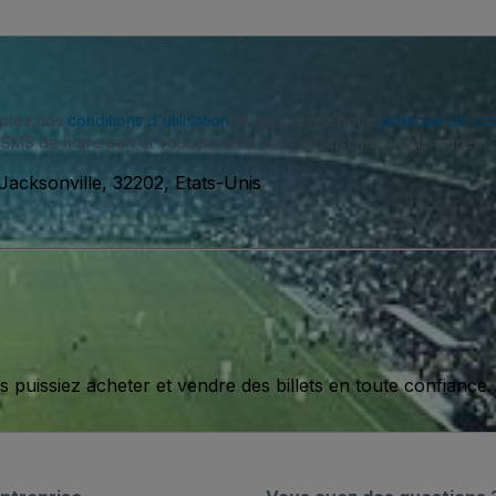
eptez nos
conditions d'utilisation
et approuvez notre
politique de con
SMS de notre part et vous pouvez vous désinscrire à tout moment.
acksonville, 32202, Etats-Unis
issiez acheter et vendre des billets en toute confiance.