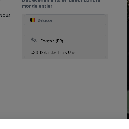
?
Des événements en direct dans le
monde entier
 Nous
Belgique
Français (FR)
US$
Dollar des Etats-Unis