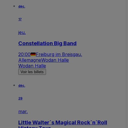
déc.
17
jeu.
Constellation Big Band
20:00
Freiburg im Breisgau,
Allemagne
Wodan Halle
Wodan Halle
Voir les billets
déc.
29
mar.
Little Walter´s Magical Rock´n´Roll