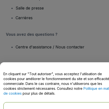
Salle de presse
Carrières
Vous avez des questions ?
Centre d'assistance / Nous contacter
En cliquant sur "Tout autoriser", vous acceptez l'utilisation de
Copyright © viagogo Entertainment Inc 2026
Informations sur
cookies pour améliorer le fonctionnement du site et son efficacit
l'entreprise
En utilisant ce site web, vous acceptez les
Conditions générales
, la
commerciale. Dans le cas contraire, nous n'utiliserons que les
Politique de confidentialité
, la
Politique en matière de cookies
et la
cookies strictement nécessaires. Consultez notre
Politique en mat
Politique de confidentialité pour les appareils mobiles
de cookies
pour plus de détails.
Ne pas partager mes informations personnelles / Mes choix en
matière de confidentialité