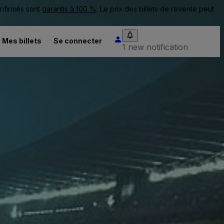
onfirmés sont
garantis à 100 %
. Le prix des billets de revente peut
Mes billets
Se connecter
1 new notification
.