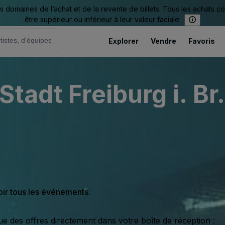
omaines de l’achat et de la revente de billets. Tous les achats c
être supérieur ou inférieur à leur valeur faciale.
Explorer
Vendre
Favoris
tadt Freiburg i. Br
oir tous les événements.
ue des offres directement dans votre boîte de réception :