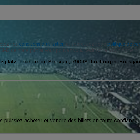
eptez nos
conditions d'utilisation
et approuvez notre
politique de con
SMS de notre part et vous pouvez vous désinscrire à tout moment.
usplatz, Freiburg im Breisgau, 79098, Freiburg im Breisga
issiez acheter et vendre des billets en toute confiance.