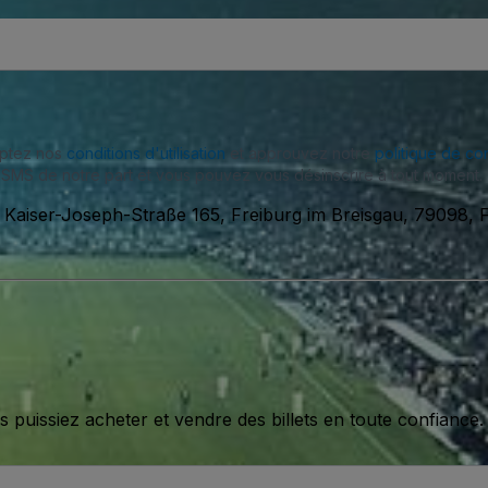
eptez nos
conditions d'utilisation
et approuvez notre
politique de con
SMS de notre part et vous pouvez vous désinscrire à tout moment.
-
Kaiser-Joseph-Straße 165, Freiburg im Breisgau, 79098, 
issiez acheter et vendre des billets en toute confiance.