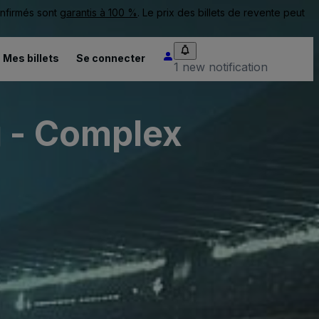
onfirmés sont
garantis à 100 %
. Le prix des billets de revente peut
Mes billets
Se connecter
1 new notification
g - Complex