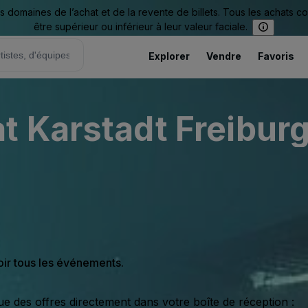
omaines de l’achat et de la revente de billets. Tous les achats c
être supérieur ou inférieur à leur valeur faciale.
Explorer
Vendre
Favoris
 Karstadt Freibur
oir tous les événements.
ue des offres directement dans votre boîte de réception :