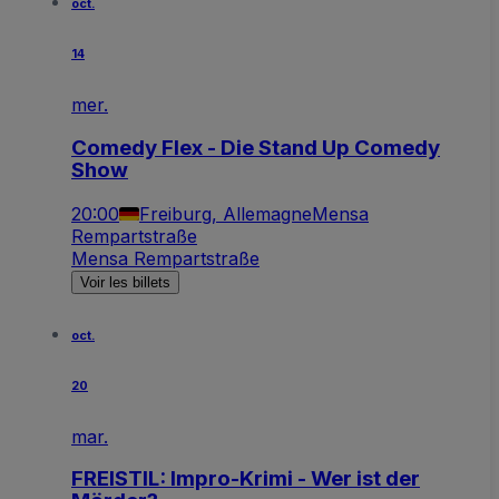
oct.
14
mer.
Comedy Flex - Die Stand Up Comedy
Show
20:00
Freiburg, Allemagne
Mensa
Rempartstraße
Mensa Rempartstraße
Voir les billets
oct.
20
mar.
FREISTIL: Impro-Krimi - Wer ist der