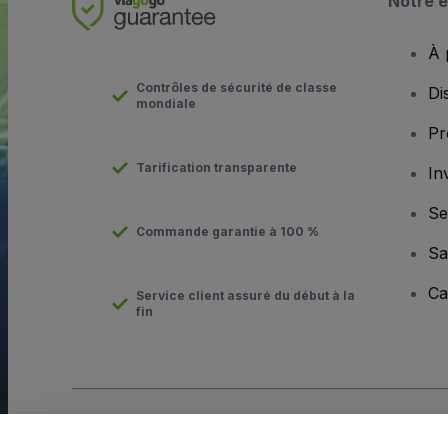
Notre e
À 
Contrôles de sécurité de classe
Di
mondiale
Pr
Tarification transparente
In
Se
Commande garantie à 100 %
Sa
Ca
Service client assuré du début à la
fin
Copyright © viagogo Entertainment Inc 2026
Informations sur l