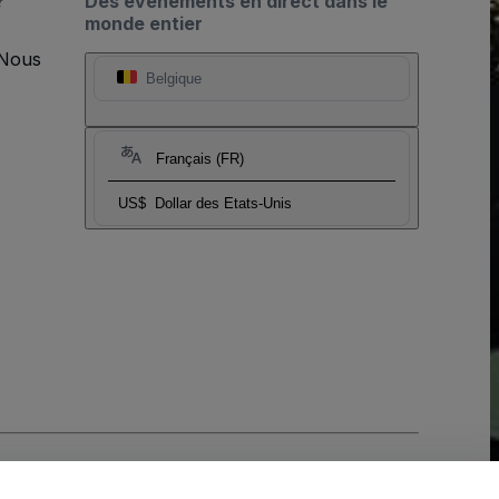
?
Des événements en direct dans le
monde entier
 Nous
Belgique
Français (FR)
US$
Dollar des Etats-Unis