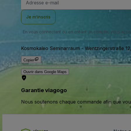
e-
mail
Je m’inscris
En vous connectant ou en créant un compte, vous acc
Kosmokaleo Seminarraum
-
Wentzingerstraße 12,
Copier
Ouvrir dans Google Maps
Garantie viagogo
Nous soutenons chaque commande afin que vous pu