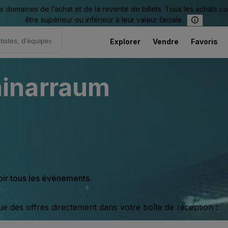
omaines de l’achat et de la revente de billets. Tous les achats c
être supérieur ou inférieur à leur valeur faciale.
Explorer
Vendre
Favoris
inarraum
oir tous les événements.
ue des offres directement dans votre boîte de réception :