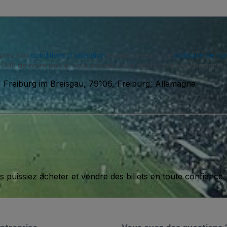
eptez nos
conditions d'utilisation
et approuvez notre
politique de con
SMS de notre part et vous pouvez vous désinscrire à tout moment.
 Freiburg im Breisgau, 79106, Freiburg, Allemagne
issiez acheter et vendre des billets en toute confiance.