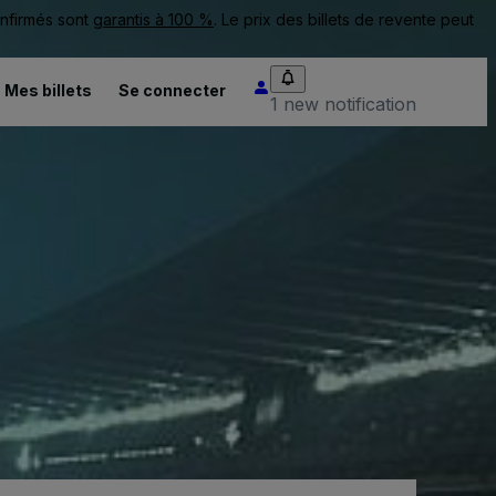
onfirmés sont
garantis à 100 %
. Le prix des billets de revente peut
Mes billets
Se connecter
1 new notification