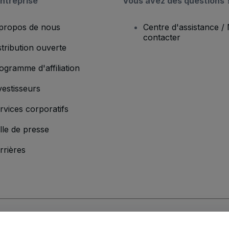
ntreprise
Vous avez des questions 
propos de nous
Centre d'assistance /
contacter
stribution ouverte
ogramme d'affiliation
vestisseurs
rvices corporatifs
lle de presse
rrières
'entreprise