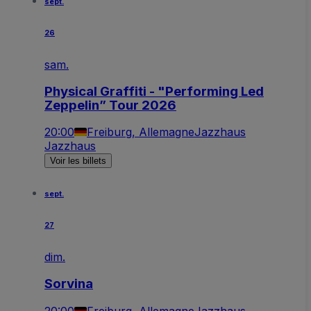
sept.
26
sam.
Physical Graffiti - "Performing Led
Zeppelin” Tour 2026
20:00
Freiburg, Allemagne
Jazzhaus
Jazzhaus
Voir les billets
sept.
27
dim.
Sorvina
20:00
Freiburg, Allemagne
Jazzhaus