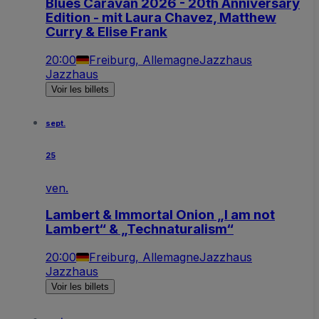
Blues Caravan 2026 - 20th Anniversary
Edition - mit Laura Chavez, Matthew
Curry & Elise Frank
20:00
Freiburg, Allemagne
Jazzhaus
Jazzhaus
Voir les billets
sept.
25
ven.
Lambert & Immortal Onion „I am not
Lambert“ & „Technaturalism“
20:00
Freiburg, Allemagne
Jazzhaus
Jazzhaus
Voir les billets