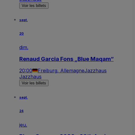
Voir les billets
sept.
20
dim.
Renaud Garcia Fons „Blue Maqam“
20:00
Freiburg, Allemagne
Jazzhaus
Jazzhaus
Voir les billets
sept.
24
jeu.