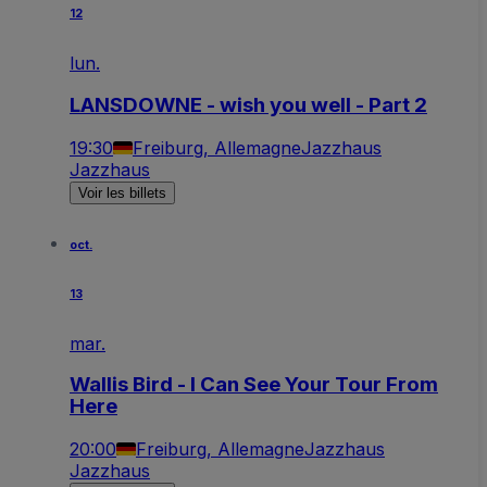
12
lun.
LANSDOWNE - wish you well - Part 2
19:30
Freiburg, Allemagne
Jazzhaus
Jazzhaus
Voir les billets
oct.
13
mar.
Wallis Bird - I Can See Your Tour From
Here
20:00
Freiburg, Allemagne
Jazzhaus
Jazzhaus