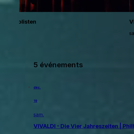
e der Solisten
V
s
5 événements
déc.
19
sam.
VIVALDI - Die Vier Jahreszeiten | Phi