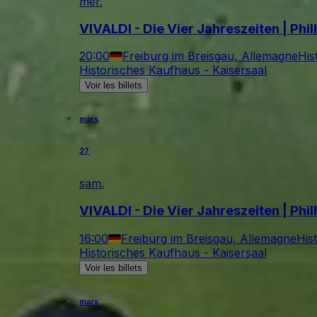
mer.
VIVALDI - Die Vier Jahreszeiten | Phi
20:00
Freiburg im Breisgau, Allemagne
His
Historisches Kaufhaus - Kaisersaal
Voir les billets
mars
27
sam.
VIVALDI - Die Vier Jahreszeiten | Phi
16:00
Freiburg im Breisgau, Allemagne
His
Historisches Kaufhaus - Kaisersaal
Voir les billets
mars