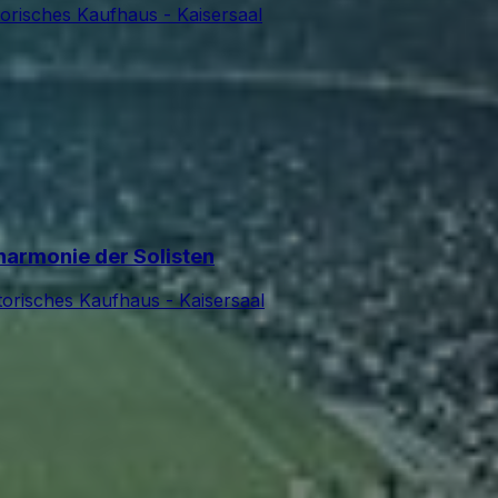
torisches Kaufhaus - Kaisersaal
lharmonie der Solisten
torisches Kaufhaus - Kaisersaal