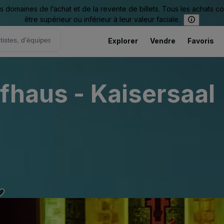
omaines de l’achat et de la revente de billets. Tous les achats c
être supérieur ou inférieur à leur valeur faciale.
Explorer
Vendre
Favoris
fhaus - Kaisersaal