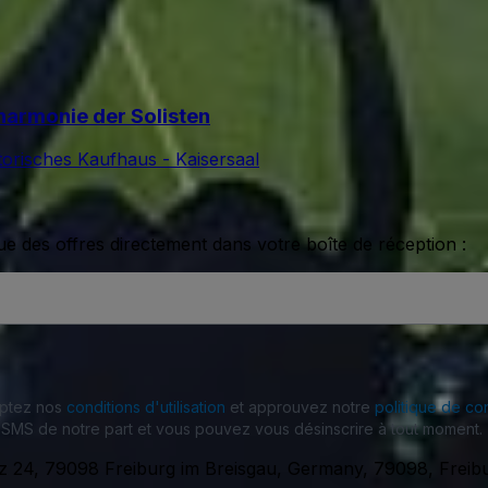
lharmonie der Solisten
torisches Kaufhaus - Kaisersaal
ue des offres directement dans votre boîte de réception :
eptez nos
conditions d'utilisation
et approuvez notre
politique de con
SMS de notre part et vous pouvez vous désinscrire à tout moment.
z 24, 79098 Freiburg im Breisgau, Germany, 79098, Freib