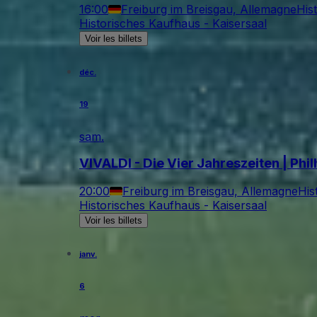
16:00
Freiburg im Breisgau, Allemagne
His
Historisches Kaufhaus - Kaisersaal
Voir les billets
déc.
19
sam.
VIVALDI - Die Vier Jahreszeiten | Phi
20:00
Freiburg im Breisgau, Allemagne
His
Historisches Kaufhaus - Kaisersaal
Voir les billets
janv.
6