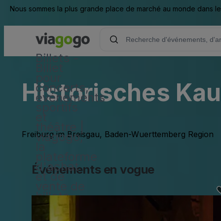
Nous sommes la plus grande place de marché au monde dans les d
Billets -
Billet
pour
Historisches Kau
concerts,
événements
sportifs
et
théâtre |
Freiburg im Breisgau, Baden-Wuerttemberg Region
viagogo,
la
plateforme
d'achat
Événements en vogue
et de
vente de
billets