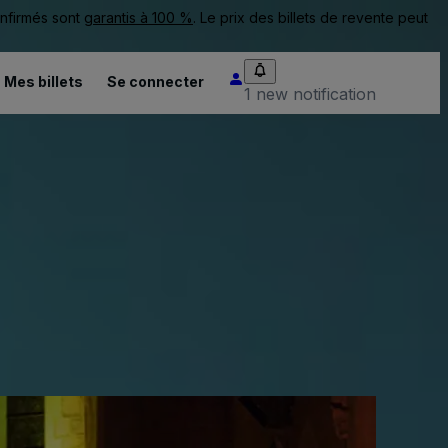
onfirmés sont
garantis à 100 %
. Le prix des billets de revente peut
Mes billets
Se connecter
1 new notification