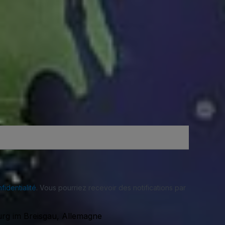
fidentialité
. Vous pourriez recevoir des notifications par
urg im Breisgau, Allemagne