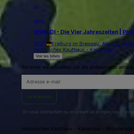
27
sam.
VIVALDI - Die Vier Jahreszeiten | Phi
20:00
Freiburg im Breisgau, Allemagne
His
Historisches Kaufhaus - Kaisersaal
Voir les billets
Recevez les actualités sur les événements ainsi q
Adresse
e-
mail
Je m’inscris
En vous connectant ou en créant un compte, vous acc
Historisches Kaufhaus - Kaisersaal
-
Münsterplat