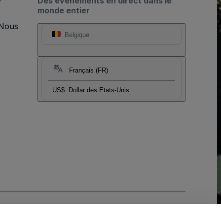
?
Des événements en direct dans le
monde entier
 Nous
Belgique
Français (FR)
US$
Dollar des Etats-Unis