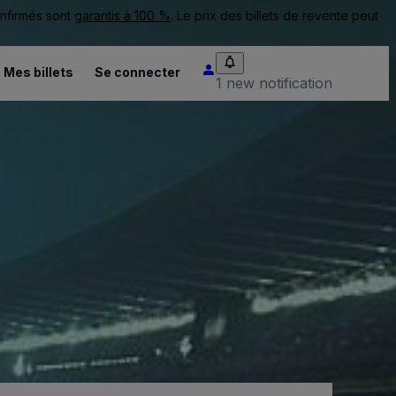
onfirmés sont
garantis à 100 %
. Le prix des billets de revente peut
Mes billets
Se connecter
1 new notification