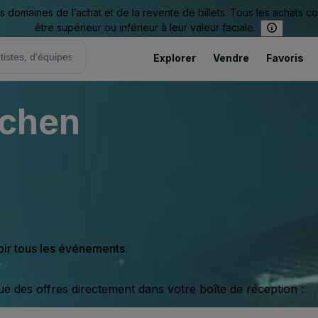
omaines de l’achat et de la revente de billets. Tous les achats c
être supérieur ou inférieur à leur valeur faciale.
Explorer
Vendre
Favoris
ichen
oir tous les événements.
ue des offres directement dans votre boîte de réception :