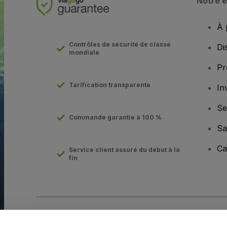
Notre e
À 
Contrôles de sécurité de classe
Di
mondiale
Pr
Tarification transparente
In
Se
Commande garantie à 100 %
Sa
Ca
Service client assuré du début à la
fin
Copyright © viagogo Entertainment Inc 2026
Informations sur l