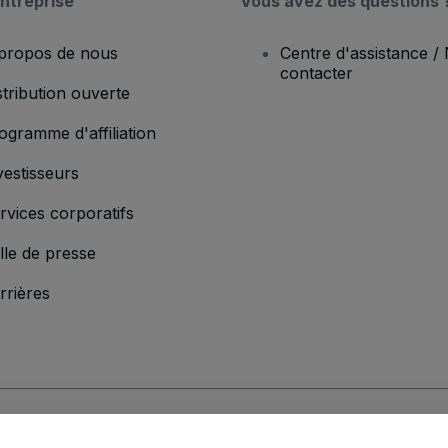
ntreprise
Vous avez des questions 
propos de nous
Centre d'assistance /
contacter
stribution ouverte
ogramme d'affiliation
vestisseurs
rvices corporatifs
lle de presse
rrières
'entreprise