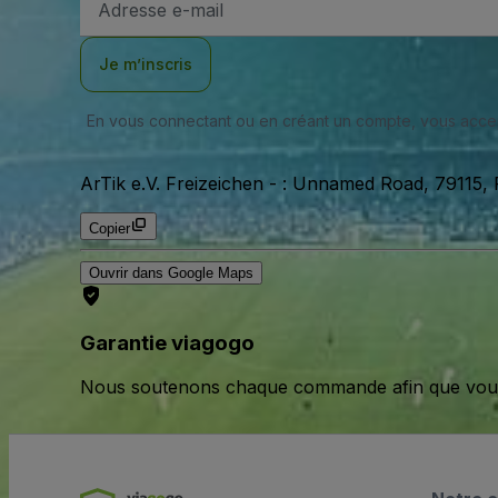
e-
mail
Je m’inscris
En vous connectant ou en créant un compte, vous acc
ArTik e.V. Freizeichen
-
: Unnamed Road, 79115, 
Copier
Ouvrir dans Google Maps
Garantie viagogo
Nous soutenons chaque commande afin que vous pu