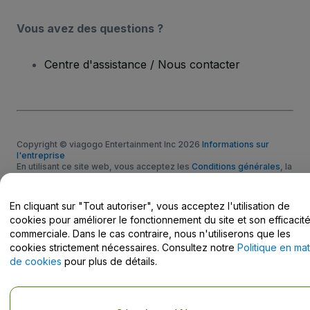
Vous avez des questions ?
Centre d'assistance / Nous contacter
Copyright © viagogo Entertainment Inc 2026
Informations sur
l'entreprise
En utilisant ce site web, vous acceptez les
Conditions générales
, la
Politique de confidentialité
, la
Politique en matière de cookies
et la
Politique de confidentialité pour les appareils mobiles
Ne pas partager mes informations personnelles / Mes choix en
En cliquant sur "Tout autoriser", vous acceptez l'utilisation de
matière de confidentialité
cookies pour améliorer le fonctionnement du site et son efficacit
commerciale. Dans le cas contraire, nous n'utiliserons que les
cookies strictement nécessaires. Consultez notre
Politique en mat
de cookies
pour plus de détails.