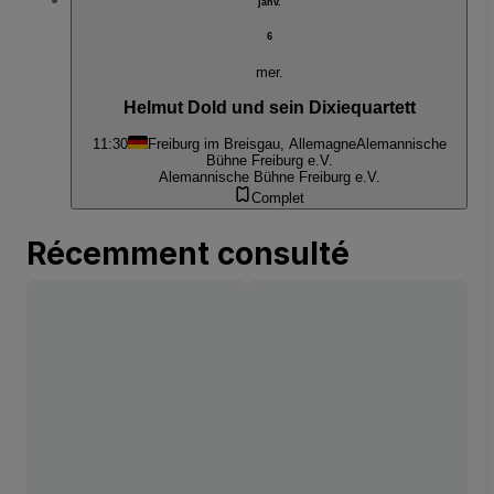
janv.
6
mer.
Helmut Dold und sein Dixiequartett
11:30
Freiburg im Breisgau, Allemagne
Alemannische
Bühne Freiburg e.V.
Alemannische Bühne Freiburg e.V.
Complet
Récemment consulté