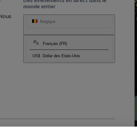
?
Des événements en direct dans le
monde entier
 Nous
Belgique
Français (FR)
US$
Dollar des Etats-Unis