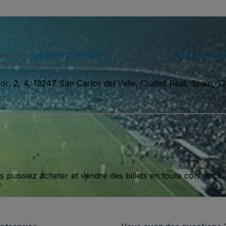
eptez nos
conditions d'utilisation
et approuvez notre
politique de con
SMS de notre part et vous pouvez vous désinscrire à tout moment.
or, 2, 4, 13247 San Carlos del Valle, Ciudad Real, Spain, 
issiez acheter et vendre des billets en toute confiance.