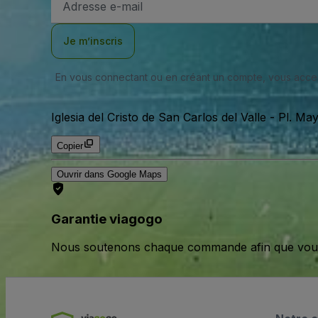
e-
mail
Je m’inscris
En vous connectant ou en créant un compte, vous acc
Iglesia del Cristo de San Carlos del Valle
-
Pl. May
Copier
Ouvrir dans Google Maps
Garantie viagogo
Nous soutenons chaque commande afin que vous pu