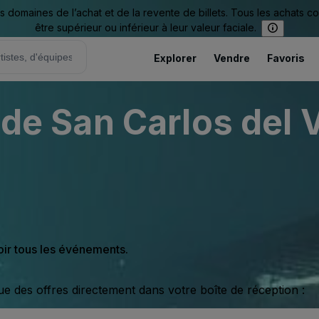
omaines de l’achat et de la revente de billets. Tous les achats c
être supérieur ou inférieur à leur valeur faciale.
Explorer
Vendre
Favoris
 de San Carlos del 
oir tous les événements.
ue des offres directement dans votre boîte de réception :