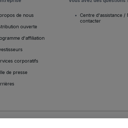
ntreprise
Vous avez des questions 
propos de nous
Centre d'assistance /
contacter
stribution ouverte
ogramme d'affiliation
vestisseurs
rvices corporatifs
lle de presse
rrières
'entreprise