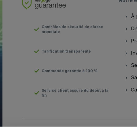
Notre e
À 
Contrôles de sécurité de classe
Di
mondiale
Pr
Tarification transparente
In
Se
Commande garantie à 100 %
Sa
Ca
Service client assuré du début à la
fin
Copyright © viagogo Entertainment Inc 2026
Informations sur l