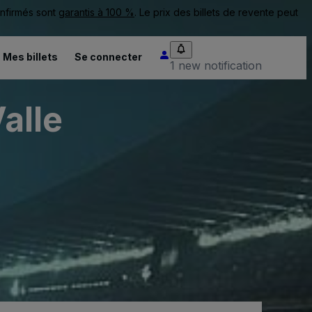
onfirmés sont
garantis à 100 %
. Le prix des billets de revente peut
Mes billets
Se connecter
1 new notification
Valle