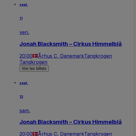
sept.
11
ven.
Jonah Blacksmith – Cirkus Himmelblå
20:00
Århus C, Danemark
Tangkrogen
Tangkrogen
Voir les billets
sept.
12
sam.
Jonah Blacksmith – Cirkus Himmelblå
20:00
Århus C, Danemark
Tangkrogen