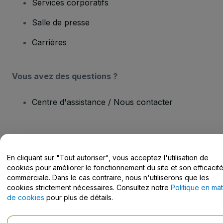
Services corporatifs
Salle de presse
Carrières
Vous avez des questions ?
Centre d'assistance / Nous contacter
En cliquant sur "Tout autoriser", vous acceptez l'utilisation de
Copyright © viagogo Entertainment Inc 2026
Informations sur
cookies pour améliorer le fonctionnement du site et son efficacit
l'entreprise
En utilisant ce site web, vous acceptez les
Conditions générales
, la
commerciale. Dans le cas contraire, nous n'utiliserons que les
Politique de confidentialité
, la
Politique en matière de cookies
et la
cookies strictement nécessaires. Consultez notre
Politique en mat
Politique de confidentialité pour les appareils mobiles
de cookies
pour plus de détails.
Ne pas partager mes informations personnelles / Mes choix en
matière de confidentialité