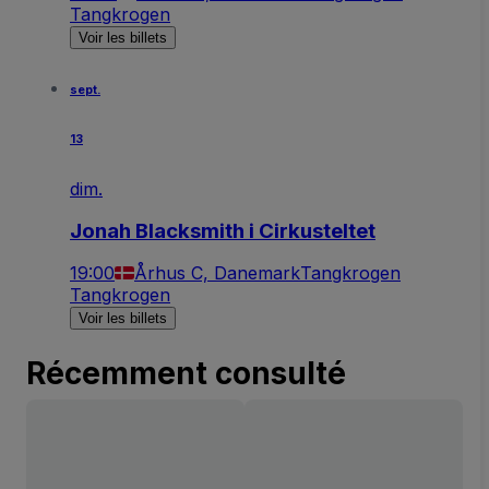
Tangkrogen
Voir les billets
sept.
13
dim.
Jonah Blacksmith i Cirkusteltet
19:00
Århus C, Danemark
Tangkrogen
Tangkrogen
Voir les billets
Récemment consulté