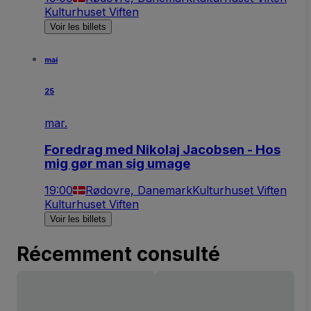
Kulturhuset Viften
Voir les billets
mai
25
mar.
Foredrag med Nikolaj Jacobsen - Hos
mig gør man sig umage
19:00
Rødovre, Danemark
Kulturhuset Viften
Kulturhuset Viften
Voir les billets
Récemment consulté