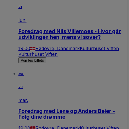
21
lun.
Foredrag med Nils Villemoes - Hvor går
udviklingen hen, mens vi sover?
19:00
Rødovre, Danemark
Kulturhuset Viften
Kulturhuset Viften
Voir les billets
avr.
20
mar.
Foredrag med Lene og Anders Beier -
Følg dine drømme
19:00
Rødovre, Danemark
Kulturhuset Viften