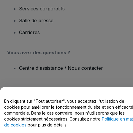
Services corporatifs
Salle de presse
Carrières
Vous avez des questions ?
Centre d'assistance / Nous contacter
En cliquant sur "Tout autoriser", vous acceptez l'utilisation de
Copyright © viagogo Entertainment Inc 2026
Informations sur
cookies pour améliorer le fonctionnement du site et son efficacit
l'entreprise
En utilisant ce site web, vous acceptez les
Conditions générales
, la
commerciale. Dans le cas contraire, nous n'utiliserons que les
Politique de confidentialité
, la
Politique en matière de cookies
et la
cookies strictement nécessaires. Consultez notre
Politique en mat
Politique de confidentialité pour les appareils mobiles
de cookies
pour plus de détails.
Ne pas partager mes informations personnelles / Mes choix en
matière de confidentialité