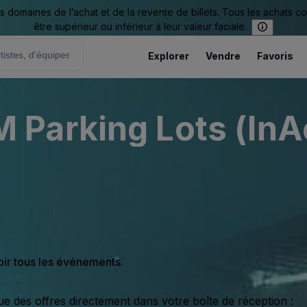
omaines de l’achat et de la revente de billets. Tous les achats c
être supérieur ou inférieur à leur valeur faciale.
Explorer
Vendre
Favoris
Parking Lots (InAc
oir tous les événements.
ue des offres directement dans votre boîte de réception :