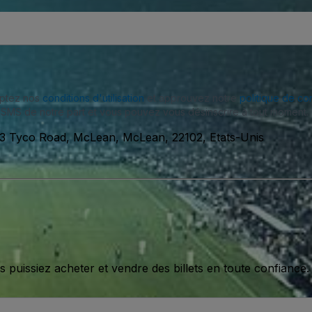
eptez nos
conditions d'utilisation
et approuvez notre
politique de con
SMS de notre part et vous pouvez vous désinscrire à tout moment.
3 Tyco Road, McLean, McLean, 22102, Etats-Unis
issiez acheter et vendre des billets en toute confiance.