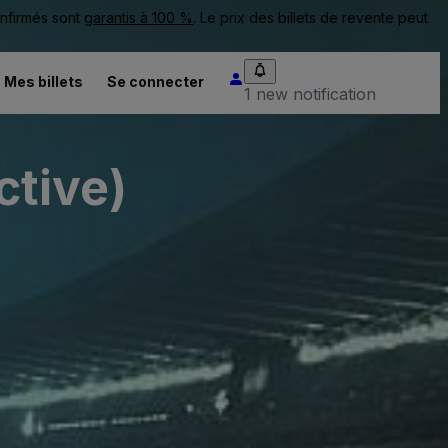
onfirmés sont
garantis à 100 %
. Le prix des billets de revente peut
Mes billets
Se connecter
1 new notification
tive)