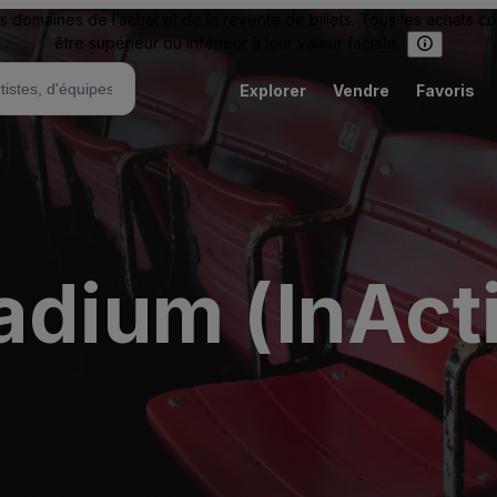
omaines de l’achat et de la revente de billets. Tous les achats c
être supérieur ou inférieur à leur valeur faciale.
Explorer
Vendre
Favoris
adium (InAct