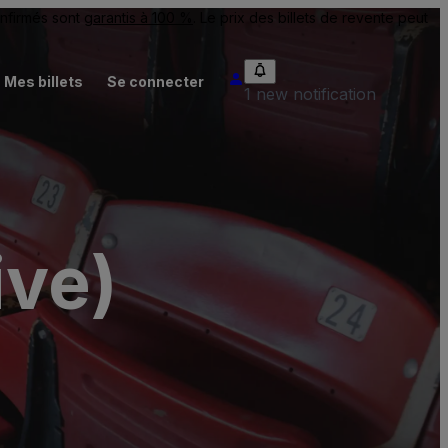
onfirmés sont
garantis à 100 %
. Le prix des billets de revente peut
Mes billets
Se connecter
1 new notification
ive)