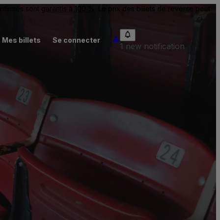
onfirmés sont
garantis à 100 %
. Le prix des billets de revente peut
Mes billets
Se connecter
1 new notification