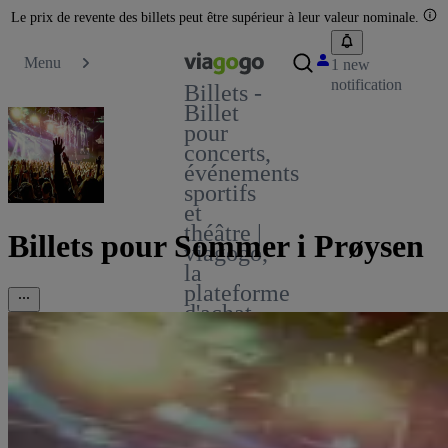
Le prix de revente des billets peut être supérieur à leur valeur nominale.
Menu
1 new
notification
Billets -
Billet
pour
concerts,
événements
sportifs
et
théâtre |
Billets pour Sommer i Prøysen
viagogo,
la
plateforme
d'achat
et de
vente
de
billets