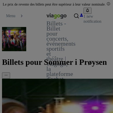
Le prix de revente des billets peut être supérieur à leur valeur nominale.
Menu
1 new
notification
Billets -
Billet
pour
concerts,
événements
sportifs
et
théâtre |
Billets pour Sommer i Prøysen
viagogo,
la
plateforme
d'achat
et de
vente
de
billets