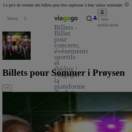
Le prix de revente des billets peut être supérieur à leur valeur nominale.
Menu
1 new
notification
Billets -
Billet
pour
concerts,
événements
sportifs
et
théâtre |
Billets pour Sommer i Prøysen
viagogo,
la
plateforme
d'achat
et de
vente
de
billets