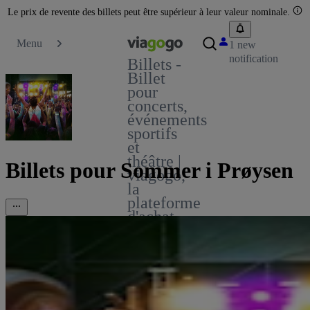
Le prix de revente des billets peut être supérieur à leur valeur nominale.
Menu
1 new
notification
Billets -
Billet
pour
concerts,
événements
sportifs
et
théâtre |
Billets pour Sommer i Prøysen
viagogo,
la
plateforme
d'achat
et de
vente
de
billets