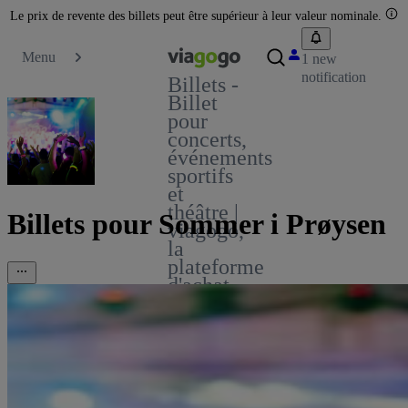
Le prix de revente des billets peut être supérieur à leur valeur nominale.
Menu
1 new
notification
Billets -
Billet
pour
concerts,
événements
sportifs
et
théâtre |
Billets pour Sommer i Prøysen
viagogo,
la
plateforme
d'achat
et de
vente
de
billets