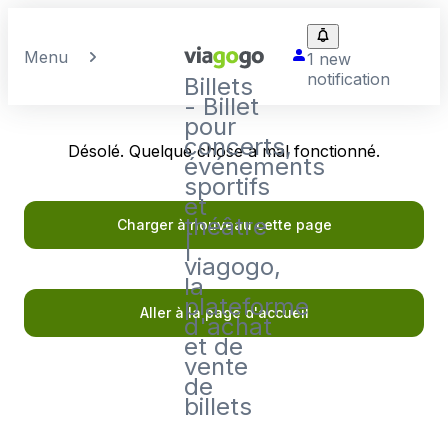
Menu
1 new
notification
Billets
- Billet
pour
concerts,
Désolé. Quelque chose a mal fonctionné.
événements
sportifs
et
théâtre
Charger à nouveau cette page
|
viagogo,
la
plateforme
Aller à la page d'accueil
d'achat
et de
vente
de
billets