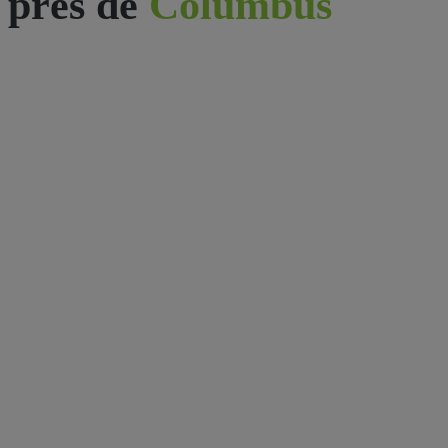
près de
Columbus