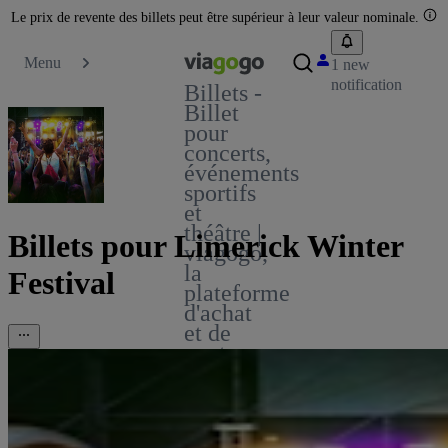
Le prix de revente des billets peut être supérieur à leur valeur nominale.
Menu
1 new
notification
Billets -
Billet
pour
concerts,
événements
sportifs
et
théâtre |
Billets pour Limerick Winter
viagogo,
la
Festival
plateforme
d'achat
et de
vente
de
billets